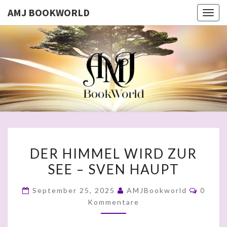
AMJ BOOKWORLD
Togg
navig
AMJ
BOOKWO
DER
DER HIMMEL WIRD ZUR
HIMMEL
SEE – SVEN HAUPT
WIRD
ZUR
Komme
September 25, 2025
AMJBookworld
0
SEE
Kommentare
–
SVEN