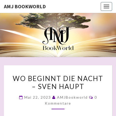
AMJ BOOKWORLD
Togg
navig
AMJ
BOOKWO
WO
WO BEGINNT DIE NACHT
BEGINNT
– SVEN HAUPT
DIE
NACHT
Kommenta
Mai 22, 2023
AMJBookworld
0
–
Kommentare
SVEN
HAUPT