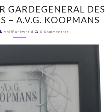
IASANARA:
ER GARDEGENERAL DES
DER
S – A.V.G. KOOPMANS
GARDEGENERAL
DES
Kommentare
ELBENKÖNIGS
AMJBookworld
0 Kommentare
–
A.V.G.
KOOPMANS