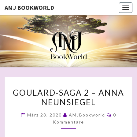
AMJ BOOKWORLD
Togg
navig
AMJ
BOOKWO
GOULARD-
GOULARD-SAGA 2 – ANNA
SAGA
NEUNSIEGEL
2
–
Kommenta
März 28, 2020
AMJBookworld
0
ANNA
Kommentare
NEUNSIEGEL