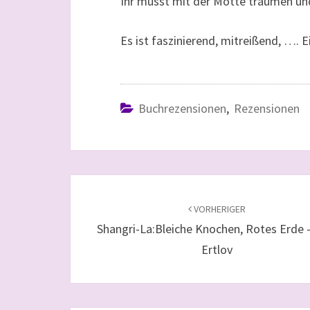
Ihr müsst mit der Motte träumen und
Es ist faszinierend, mitreißend, ….
Buchrezensionen
,
Rezensionen
Beitragsnavigation
VORHERIGER
Shangri-La:Bleiche Knochen, Rotes Erde 
Ertlov